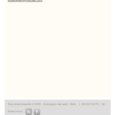
shsartigan@hotmail.com
Tous droits réservés © 2026
Conception site web : Ubéo
| 418 227-6176 |
@
Suivez-nous :